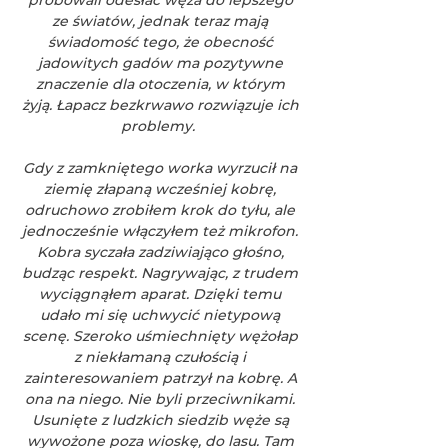
próbowali odesłać węża do lepszego
ze światów, jednak teraz mają
świadomość tego, że obecność
jadowitych gadów ma pozytywne
znaczenie dla otoczenia, w którym
żyją. Łapacz bezkrwawo rozwiązuje ich
problemy.
Gdy z zamkniętego worka wyrzucił na
ziemię złapaną wcześniej kobrę,
odruchowo zrobiłem krok do tyłu, ale
jednocześnie włączyłem też mikrofon.
Kobra syczała zadziwiająco głośno,
budząc respekt. Nagrywając, z trudem
wyciągnąłem aparat. Dzięki temu
udało mi się uchwycić nietypową
scenę. Szeroko uśmiechnięty wężołap
z niekłamaną czułością i
zainteresowaniem patrzył na kobrę. A
ona na niego. Nie byli przeciwnikami.
Usunięte z ludzkich siedzib węże są
wywożone poza wioskę, do lasu. Tam