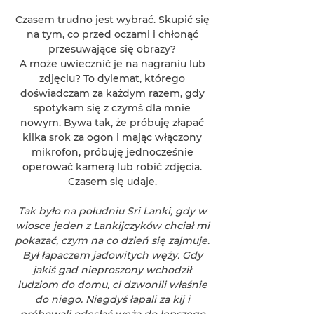
Czasem trudno jest wybrać. Skupić się
na tym, co przed oczami i chłonąć
przesuwające się obrazy?
A może uwiecznić je na nagraniu lub
zdjęciu? To dylemat, którego
doświadczam za każdym razem, gdy
spotykam się z czymś dla mnie
nowym. Bywa tak, że próbuję złapać
kilka srok za ogon i mając włączony
mikrofon, próbuję jednocześnie
operować kamerą lub robić zdjęcia.
Czasem się udaje.
Tak było na południu Sri Lanki, gdy w
wiosce jeden z Lankijczyków chciał mi
pokazać, czym na co dzień się zajmuje.
Był łapaczem jadowitych węży. Gdy
jakiś gad nieproszony wchodził
ludziom do domu, ci dzwonili właśnie
do niego. Niegdyś łapali za kij i